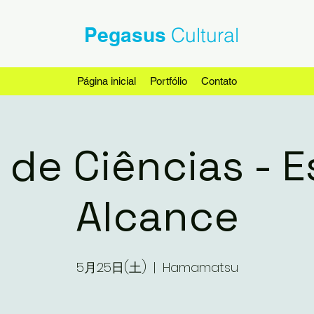
Pegasus
Cultural
Página inicial
Portfólio
Contato
 de Ciências - 
Alcance
5月25日(土)
  |  
Hamamatsu