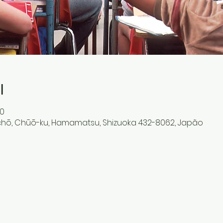
l
0
hō, Chūō-ku, Hamamatsu, Shizuoka 432-8062, Japão